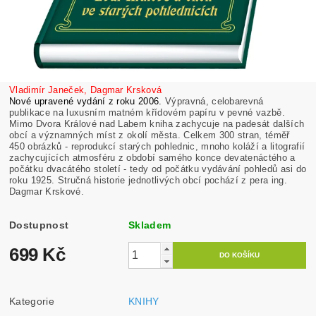
Vladimír Janeček, Dagmar Krsková
Nové upravené vydání z roku 2006.
Výpravná, celobarevná
publikace na luxusním matném křídovém papíru v pevné vazbě.
Mimo Dvora Králové nad Labem kniha zachycuje na padesát dalších
obcí a významných míst z okolí města. Celkem 300 stran, téměř
450 obrázků - reprodukcí starých pohlednic, mnoho koláží a litografií
zachycujících atmosféru z období samého konce devatenáctého a
počátku dvacátého století - tedy od počátku vydávání pohledů asi do
roku 1925. Stručná historie jednotlivých obcí pochází z pera ing.
Dagmar Krskové.
Dostupnost
Skladem
699 Kč
Kategorie
KNIHY