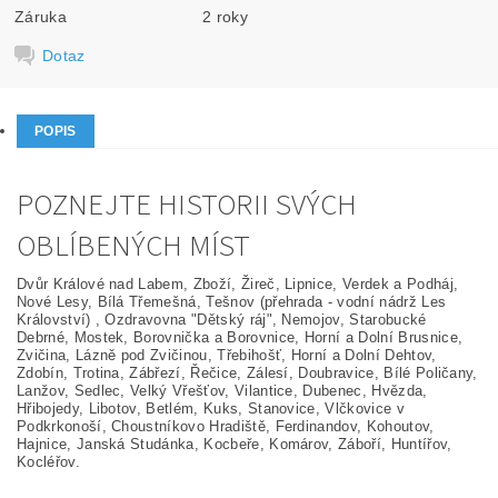
Záruka
2 roky
Dotaz
POPIS
POZNEJTE HISTORII SVÝCH
OBLÍBENÝCH MÍST
Dvůr Králové nad Labem, Zboží, Žireč, Lipnice, Verdek a Podháj,
Nové Lesy, Bílá Třemešná, Tešnov (přehrada - vodní nádrž Les
Království) , Ozdravovna "Dětský ráj", Nemojov, Starobucké
Debrné, Mostek, Borovnička a Borovnice, Horní a Dolní Brusnice,
Zvičina, Lázně pod Zvičinou, Třebihošť, Horní a Dolní Dehtov,
Zdobín, Trotina, Zábřezí, Řečice, Zálesí, Doubravice, Bílé Poličany,
Lanžov, Sedlec, Velký Vřešťov, Vilantice, Dubenec, Hvězda,
Hřibojedy, Libotov, Betlém, Kuks, Stanovice, Vlčkovice v
Podkrkonoší, Choustníkovo Hradiště, Ferdinandov, Kohoutov,
Hajnice, Janská Studánka, Kocbeře, Komárov, Záboří, Huntířov,
Kocléřov.