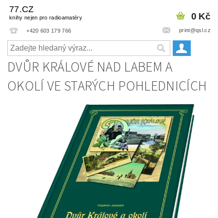
77.CZ
0 Kč
knihy nejen pro radioamatéry
print@qsl.cz
+420 603 179 766
DVŮR KRÁLOVÉ NAD LABEM A
OKOLÍ VE STARÝCH POHLEDNICÍCH